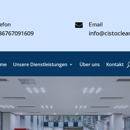
lefon
Email

36767091609
info@cistoclea
ome
Unsere Dienstleistungen
Über uns
Kontakt