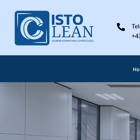
Te

+4
H