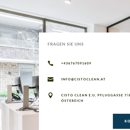
FRAGEN SIE UNS

+436767091609

INFO@CISTOCLEAN.AT

CISTO CLEAN E.U, PFLUGGASSE 7/6
ÖSTEREICH
K