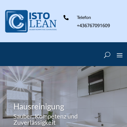
Telefon

+436767091609
Hausreinigung
Sauber, Kompetenz und
Zuverlässigkeit