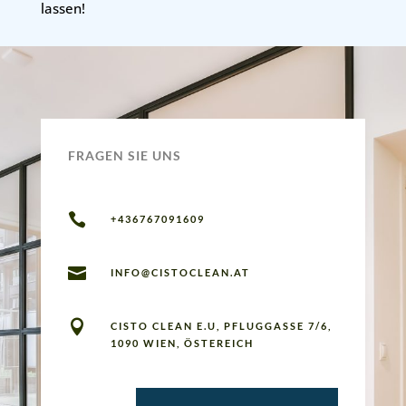
lassen!
FRAGEN SIE UNS

+436767091609

INFO@CISTOCLEAN.AT

CISTO CLEAN E.U, PFLUGGASSE 7/6,
1090 WIEN, ÖSTEREICH